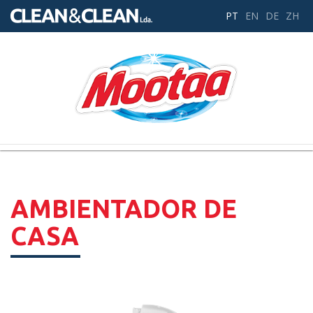
PT
EN
DE
ZH
Toggle
navigation
AMBIENTADOR DE
CASA