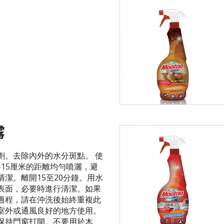
霧
劑。去除內外的水分斑點。 使
-15厘米的距離均勻噴灑，避
清潔。離開15至20分鐘。用水
表面，必要時進行清潔。如果
過程，請在沖洗後始終重複此
室外或通風良好的地方使用。
保持門窗打開。不要用於木