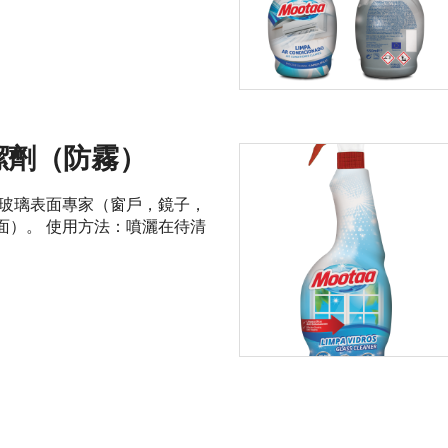
潔劑（防霧）
 玻璃表面專家（窗戶，鏡子，
面）。 使用方法：噴灑在待清
。