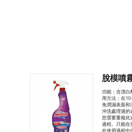
脫模噴
功能：含漂白
用方法：在10
免潤濕表面和
沖洗處理過的
您需要重複此
過程。只能在
在使用過程中