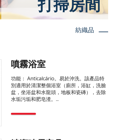
打掃房間
紡織品
噴霧浴室
功能： Anticalcário。易於沖洗。該產品特
別適用於清潔整個浴室（廁所，浴缸，洗臉
盆，坐浴盆和水龍頭，地板和瓷磚），去除
水垢污垢和肥皂渣。...