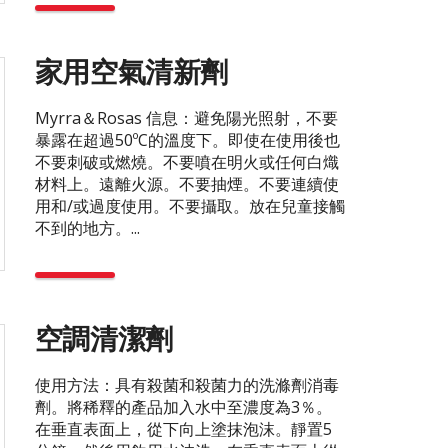
家用空氣清新劑
Myrra＆Rosas 信息：避免陽光照射，不要
暴露在超過50ºC的溫度下。即使在使用後也
不要刺破或燃燒。不要噴在明火或任何白熾
材料上。遠離火源。不要抽煙。不要連續使
用和/或過度使用。不要攝取。放在兒童接觸
不到的地方。...
空調清潔劑
使用方法：具有殺菌和殺菌力的洗滌劑消毒
劑。將稀釋的產品加入水中至濃度為3％。
在垂直表面上，從下向上塗抹泡沫。靜置5