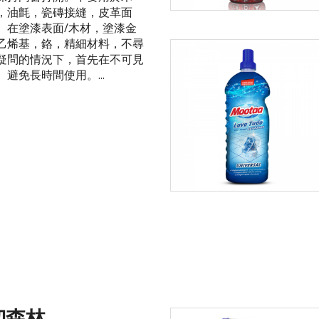
，油氈，瓷磚接縫，皮革面
。在塗漆表面/木材，塗漆金
乙烯基，鉻，精細材料，不尋
疑問的情況下，首先在不可見
避免長時間使用。...
切森林