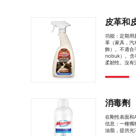
皮革和
功能：定期用
革（家具，汽
飾）。不適合
nobuk）。
柔韌性。沒有漂洗
消毒劑
在剛性表面和
信息：一種獨
油脂，提供光澤