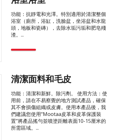
功能：抗靜電和光澤。特別適用於清潔整個
浴室（廁所，浴缸，洗臉盆，坐浴盆和水龍
頭，地板和瓷磚），去除水垢污垢和肥皂殘
渣。...
清潔面料和毛皮
功能：清潔和新鮮。除污劑。 使用方法：使
用前，請在不易察覺的地方測試產品，確保
其不會損傷組織或皮膚。使用本產品後，我
們建議您使用“Mootaa皮革和皮革保護裝
置”將產品搖勻並噴塗距離表面10-15厘米的
所需區域。...