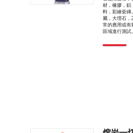
材，橡膠，鋁
料，彩繪瓷磚
屬，大理石，
常的應用或有
區域進行測試。
熔岩一