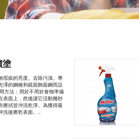
噴塗
無瑕疵的亮度。去除污漬。專
光澤的鋼種和鏡面飾面鋼而設
使用方法：用於不用於食物準備
在表面上，然後讓它活動幾秒
布擦拭並沖洗乾淨。為獲得最
洗後擦乾表面。...