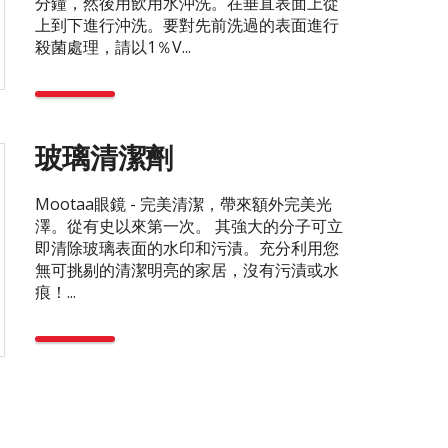
分鐘，然後用飲用水沖洗。在垂直表面上從
上到下進行沖洗。要對先前洗過的表面進行
殺菌處理，請以1％V...
玻璃清潔劑
Mootaa眼鏡 - 完美清潔，帶來額外完美光
澤。從有史以來第一次。 其強大的分子可立
即清除玻璃表面的水印和污漬。充分利用您
無可挑剔的清潔明亮的家居，沒有污漬或水
痕！...