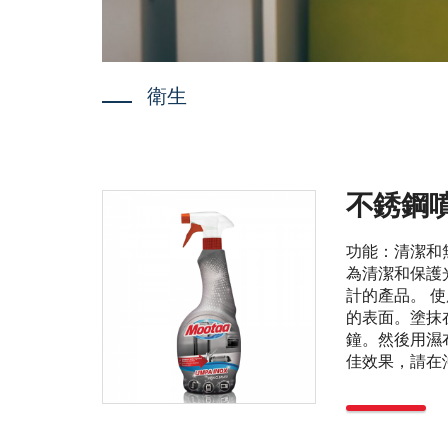
衛生
不銹鋼
功能：清潔和
為清潔和保護
計的產品。 
的表面。塗抹
鐘。然後用濕
佳效果，請在沖