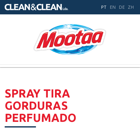
PT
EN
DE
ZH
Toggle
navigation
SPRAY TIRA
GORDURAS
PERFUMADO