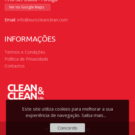
Ver no Google Maps
Email:
info@eurocleanclean.com
INFORMAÇÕES
Termos e Condições
Política de Privacidade
Contactos
Este site utiliza cookies para melhorar a sua
experiência de navegação.
Saiba mais...
Concordo
© 2026 - Clean & Clean